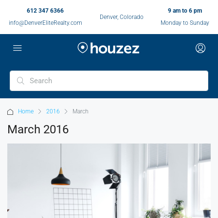
612 347 6366
9 am to 6 pm
Denver, Colorado
info@DenverEliteRealty.com
Monday to Sunday
Home
2016
March
March 2016